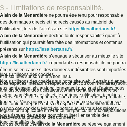
3 - Limitations de responsabilité.
Alain de la Menardière
ne pourra être tenu pour responsable
des dommages directs et indirects causés au matériel de
l’utilisateur, lors de l’accès au site
https://lesalbertans.fr/
.
Alain de la Menardière
décline toute responsabilité quant à
l’utilisation qui pourrait être faite des informations et contenus
présents sur
https://lesalbertans.fr/
.
Alain de la Menardière
s’engage à sécuriser au mieux le site
https://lesalbertans.fr/
, cependant sa responsabilité ne pourra
être mise en cause si des données indésirables sont importées
Nous utilisons des cookies
et installées sur son site à son insu.
Nous utilisons des cookies sur notre site web. Certains d’entre
Des espaces interactifs (espace contact ou commentaires) sont
eux sont essentiels au fonctionnement du site et d’autres nous
à la disposition des utilisateurs.
Alain de la Menardière
se
aident à améliorer ce site et l’expérience utilisateur (cookies
réserve le droit de supprimer, sans mise en demeure préalable,
traceurs). Vous pouvez décider vous-même si vous autorisez
tout contenu déposé dans cet espace qui contreviendrait à la
ou non ces cookies. Merci de noter que, si vous les rejetez,
législation applicable en France, en particulier aux dispositions
vous risquez de ne pas pouvoir utiliser l’ensemble des
relatives à la protection des données.
fonctionnalités du site.
Le cas échéant,
Alain de la Menardière
se réserve également