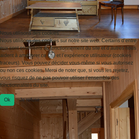
Nous utilisons des cookies
Nous utilisons des cookies sur notre site web. Certains d’entre
eux sont essentiels au fonctionnement du site et d’autres nous
aident à améliorer ce site et l’expérience utilisateur (cookies
traceurs). Vous pouvez décider vous-même si vous autorisez
ou non ces cookies. Merci de noter que, si vous les rejetez,
vous risquez de ne pas pouvoir utiliser l’ensemble des
fonctionnalités du site.
Ok
Je refuse