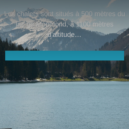
Les chalets sont situés à 500 mètres du
lac de Montriond, à 1100 mètres
Bienvenue
d’altitude…
aux Albertans !
DÉCOUVRIR LES ACTIVITÉS À PROXIMITÉ
Un endroit extraordinaire...
Situé sur la commune de Montriond à une altitude de
1100 m, le hameau des Albertans repose dans un cadre
naturel grandiose délimité par le lac de Montriond, la
cascade d'Ardent et la montagne. Un paysage féerique à
proximité du domaine skiable d'Avoriaz, station des «
portes du soleil ».